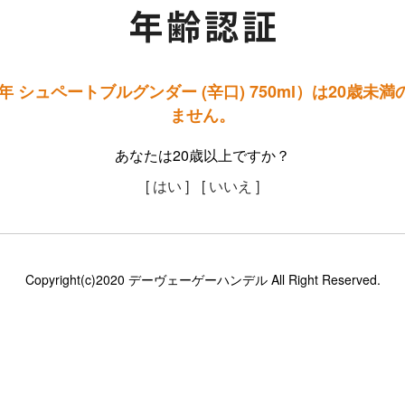
5年 シュペートブルグンダー (辛口) 750ml）は20歳未
ません。
あなたは20歳以上ですか？
[ はい ]
[ いいえ ]
Copyright(c)2020 デーヴェーゲーハンデル All Right Reserved.