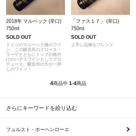
2018年 マルベック (辛口)
「ファス１７」 (辛口)
750ml
750ml
SOLD OUT
SOLD OUT
ドイツのマルベック種のワイ
上手に品種をブレンド
ン。この醸造所のグロース・
ラーゲとともにトップの格付
けのハデスワインとしてプロ
デュース。醸造所の方が一押
しのワイン！
4
1
4
商品中
-
商品
さらにキーワードを絞り込む
フュルスト・ホーヘンローエ