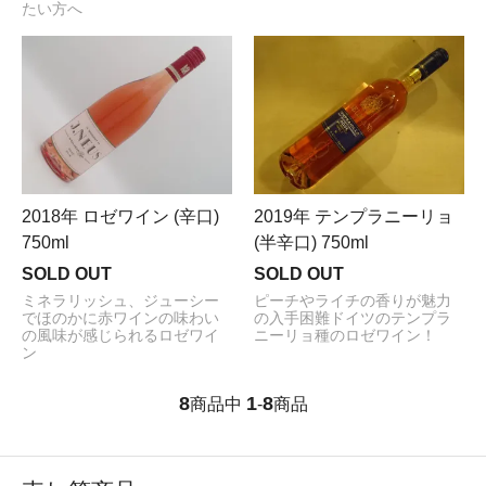
たい方へ
2018年 ロゼワイン (辛口)
2019年 テンプラニーリョ
750ml
(半辛口) 750ml
SOLD OUT
SOLD OUT
ミネラリッシュ、ジューシー
ピーチやライチの香りが魅力
でほのかに赤ワインの味わい
の入手困難ドイツのテンプラ
の風味が感じられるロゼワイ
ニーリョ種のロゼワイン！
ン
8
1
8
商品中
-
商品