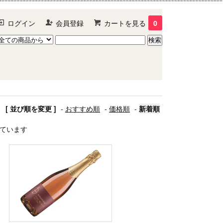
ログイン
会員登録
カートを見る
0
[ 並び順を変更 ]
-
おすすめ順
-
価格順
-
新着順
示しています