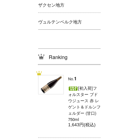
ザクセン地方
ヴュルテンベルク地方
Ranking
1
No.
[初入荷]フ
ォルスター ブド
ウジュース 赤 レ
ゲント＆ドルンフ
ェルダー (甘口)
750ml
1,643円(税込)