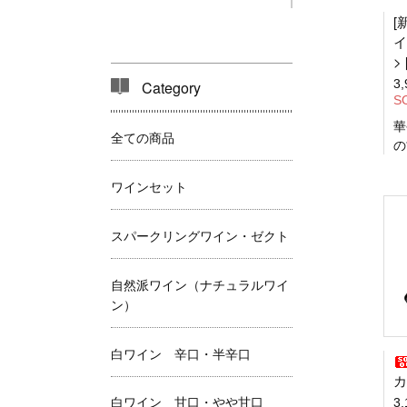
[
イ
> 
3
Category
S
華
全ての商品
の
ワインセット
スパークリングワイン・ゼクト
自然派ワイン（ナチュラルワイ
ン）
白ワイン 辛口・半辛口
カ
白ワイン 甘口・やや甘口
3