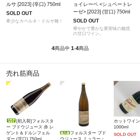
ルサ [2023] (辛口) 750ml
ョイレーベ <シュペートレ
ーゼ> [2023] (甘口) 750ml
SOLD OUT
SOLD OUT
希少なカベルネ・ドルサ種！
華やかで豊かな果実味の魅惑
の甘口ワイン。
4
1
4
商品中
-
商品
売れ筋商品
[初入荷]フォルスタ
ホットワイン 
ー ブドウジュース 赤 レ
1000ml
ゲント＆ドルンフェル
フォルスター ブド
SOLD OUT
ダー (甘口) 750ml
ウジュース ミュラー・