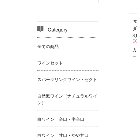
2
ダ
Category
3
S
全ての商品
力
ー
ワインセット
スパークリングワイン・ゼクト
自然派ワイン（ナチュラルワイ
ン）
白ワイン 辛口・半辛口
白ワイン 甘口・やや甘口