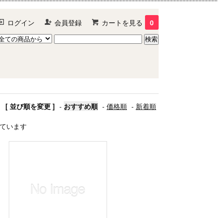
ログイン
会員登録
カートを見る
0
[ 並び順を変更 ]
-
おすすめ順
-
価格順
-
新着順
示しています