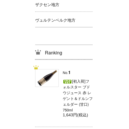
ザクセン地方
ヴュルテンベルク地方
Ranking
1
No.
[初入荷]フ
ォルスター ブド
ウジュース 赤 レ
ゲント＆ドルンフ
ェルダー (甘口)
750ml
1,643円(税込)